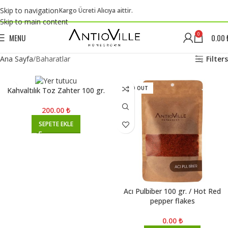
Skip to navigation
Kargo Ücreti Alıcıya aittir.
Skip to main content
0
MENU
0.00
Ana Sayfa
Baharatlar
Filters
SOLD OUT
Kahvaltılık Toz Zahter 100 gr.
200.00
₺
SEPETE EKLE
Acı Pulbiber 100 gr. / Hot Red
pepper flakes
0.00
₺