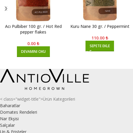
Acı Pulbiber 100 gr. / Hot Red
Kuru Nane 30 gr. / Peppermint
pepper flakes
110.00
₺
0.00
₺
SEPETE EKLE
DEVAMINI OKU
< class="widget-title">Ürün Kategorileri
Baharatlar
Domates Rendeleri
Nar Ekşisi
Salçalar
Un & Erişteler