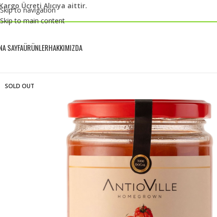
Kargo Ücreti Alıcıya aittir.
Skip to navigation
Skip to main content
NA SAYFA
ÜRÜNLER
HAKKIMIZDA
SOLD OUT