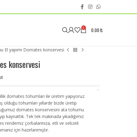
0
0.00
₺
u El yapımı Domates konservesi
es konservesi
st
yıllık domates tohumları ile üretim yapıyoruz.
ş olduğu tohumları yıllardır bizde üretip
duğumuz domates konservesini ata tohumu
yıp kaynattık. Tek tek makinada yıkadığımız
 rendemiz çorbalarınıza, etli ve sebzeli
manız için hazırlanmıştır.