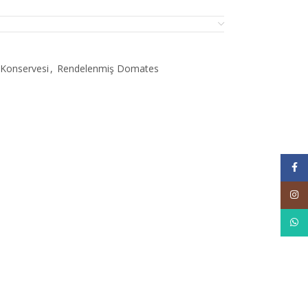
Konservesi
,
Rendelenmiş Domates
Face
Inst
What